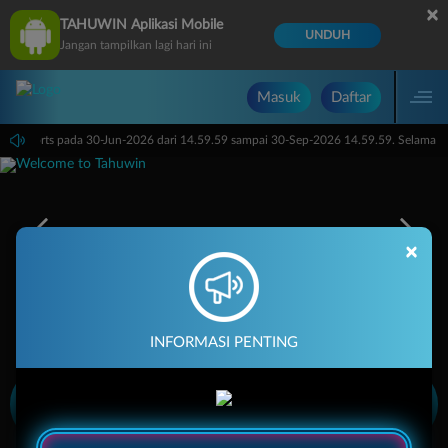
×
TAHUWIN Aplikasi Mobile
UNDUH
Jangan tampilkan lagi hari ini
Masuk
Daftar
tual Sports pada 30-Jun-2026 dari 14.59.59 sampai 30-Sep-2026 14.59.59. Selama wa
×
JACKPOT
PLAY
INFORMASI PENTING
IDR
12,686,089,968