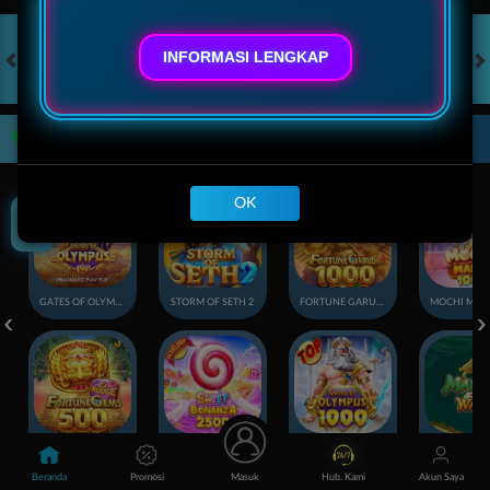
INFORMASI LENGKAP
HOT GAMES
SLOTS
LIVE CASINO
RACE
TOGEL
OL
Game Populer
Klik Disini!
OK
GATES OF OLYMPUS POP
STORM OF SETH 2
FORTUNE GARUDA 1000
FORTUNE GEMS 500
SWEET BONANZA 2500
GATES OF OLYMPUS 1000
Beranda
Promosi
Masuk
Hub. Kami
Akun Saya