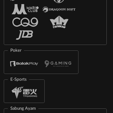
Poker
E-Sports
Sabung Ayam