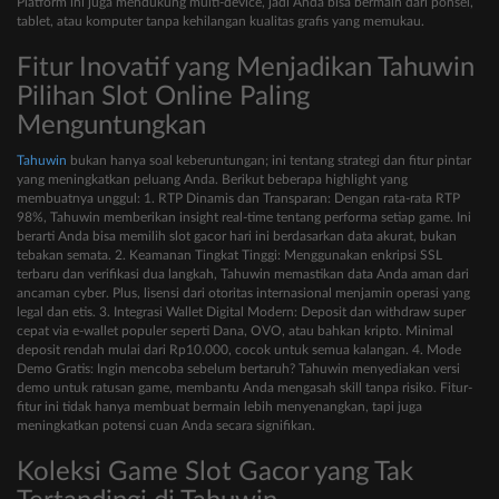
Platform ini juga mendukung multi-device, jadi Anda bisa bermain dari ponsel,
tablet, atau komputer tanpa kehilangan kualitas grafis yang memukau.
Fitur Inovatif yang Menjadikan Tahuwin
Pilihan Slot Online Paling
Menguntungkan
Tahuwin
bukan hanya soal keberuntungan; ini tentang strategi dan fitur pintar
yang meningkatkan peluang Anda. Berikut beberapa highlight yang
membuatnya unggul: 1. RTP Dinamis dan Transparan: Dengan rata-rata RTP
98%, Tahuwin memberikan insight real-time tentang performa setiap game. Ini
berarti Anda bisa memilih slot gacor hari ini berdasarkan data akurat, bukan
tebakan semata. 2. Keamanan Tingkat Tinggi: Menggunakan enkripsi SSL
terbaru dan verifikasi dua langkah, Tahuwin memastikan data Anda aman dari
ancaman cyber. Plus, lisensi dari otoritas internasional menjamin operasi yang
legal dan etis. 3. Integrasi Wallet Digital Modern: Deposit dan withdraw super
cepat via e-wallet populer seperti Dana, OVO, atau bahkan kripto. Minimal
deposit rendah mulai dari Rp10.000, cocok untuk semua kalangan. 4. Mode
Demo Gratis: Ingin mencoba sebelum bertaruh? Tahuwin menyediakan versi
demo untuk ratusan game, membantu Anda mengasah skill tanpa risiko. Fitur-
fitur ini tidak hanya membuat bermain lebih menyenangkan, tapi juga
meningkatkan potensi cuan Anda secara signifikan.
Koleksi Game Slot Gacor yang Tak