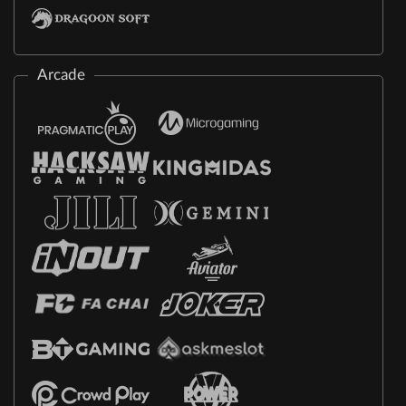
Arcade