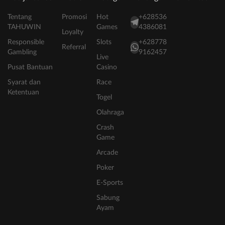
Tentang
Promosi
Hot
+628536
TAHUWIN
Games
4386081
Loyalty
Responsible
Slots
+628778
Referral
Gambling
9162457
Live
Pusat Bantuan
Casino
Syarat dan
Race
Ketentuan
Togel
Olahraga
Crash
Game
Arcade
Poker
E-Sports
Sabung
Ayam