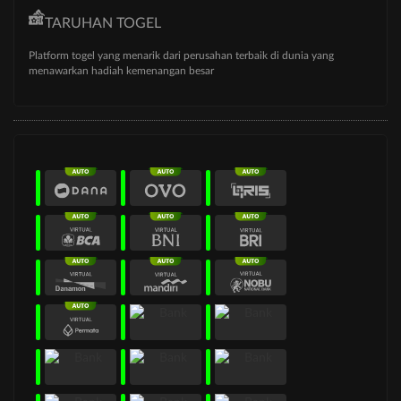
TARUHAN TOGEL
Platform togel yang menarik dari perusahan terbaik di dunia yang
menawarkan hadiah kemenangan besar