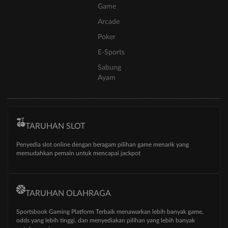
Game
Arcade
Poker
E-Sports
Sabung
Ayam
TARUHAN SLOT
Penyedia slot online dengan beragam pilihan game menarik yang
memudahkan pemain untuk mencapai jackpot
TARUHAN OLAHRAGA
Sportsbook Gaming Platform Terbaik menawarkan lebih banyak game,
odds yang lebih tinggi, dan menyediakan pilihan yang lebih banyak