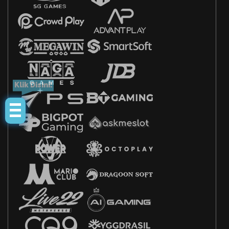
Klik Disini!