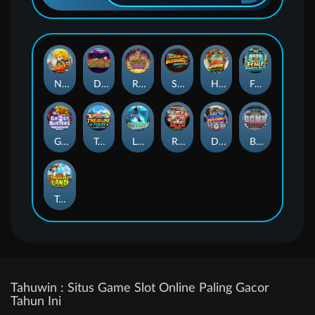
Nova Crash : The Legends of Power
Dart Fest
Ring of Hopeful
Scoop Blessing
Horse Racing
Fruit Roulette Slots
Ghost Busters
Treasure of Pirate
Lagend of Shooter
Real Slap
Drop Racing
Bomb Defusal
Treasure Land
Tahuwin : Situs Game Slot Online Paling Gacor
Tahun Ini