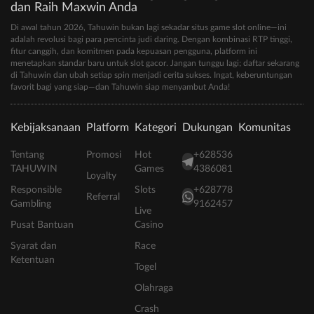
dan Raih Maxwin Anda
Di awal tahun 2026, Tahuwin bukan lagi sekadar situs game slot online—ini
adalah revolusi bagi para pencinta judi daring. Dengan kombinasi RTP tinggi,
fitur canggih, dan komitmen pada kepuasan pengguna, platform ini
menetapkan standar baru untuk slot gacor. Jangan tunggu lagi; daftar sekarang
di Tahuwin dan ubah setiap spin menjadi cerita sukses. Ingat, keberuntungan
favorit bagi yang siap—dan Tahuwin siap menyambut Anda!
Kebijaksanaan
Platform
Kategori
Dukungan
Komunitas
Tentang
Promosi
Hot
+628536
TAHUWIN
Games
4386081
Loyalty
Responsible
Slots
+628778
Referral
Gambling
9162457
Live
Pusat Bantuan
Casino
Syarat dan
Race
Ketentuan
Togel
Olahraga
Crash