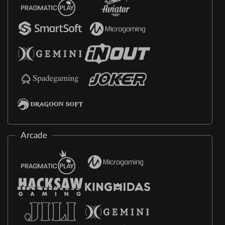
Arcade