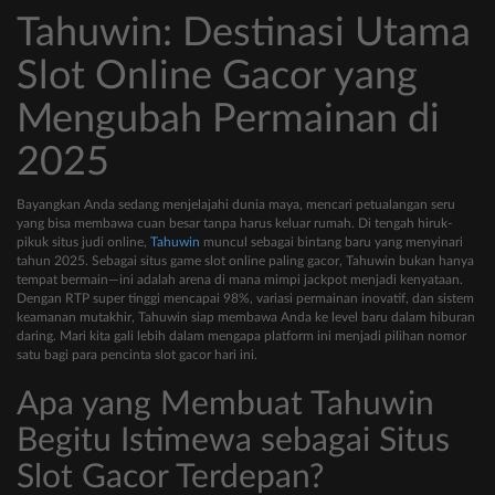
Tahuwin: Destinasi Utama
Slot Online Gacor yang
Mengubah Permainan di
2025
Bayangkan Anda sedang menjelajahi dunia maya, mencari petualangan seru
yang bisa membawa cuan besar tanpa harus keluar rumah. Di tengah hiruk-
pikuk situs judi online,
Tahuwin
muncul sebagai bintang baru yang menyinari
tahun 2025. Sebagai situs game slot online paling gacor, Tahuwin bukan hanya
tempat bermain—ini adalah arena di mana mimpi jackpot menjadi kenyataan.
Dengan RTP super tinggi mencapai 98%, variasi permainan inovatif, dan sistem
keamanan mutakhir, Tahuwin siap membawa Anda ke level baru dalam hiburan
daring. Mari kita gali lebih dalam mengapa platform ini menjadi pilihan nomor
satu bagi para pencinta slot gacor hari ini.
Apa yang Membuat Tahuwin
Begitu Istimewa sebagai Situs
Slot Gacor Terdepan?