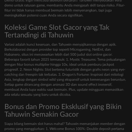
Demo Gratis: Ingin mencoba sebelum bertaruh? Tahuwin menyediakan versi
demo untuk ratusan game, membantu Anda mengasah skill tanpa risiko. Fitur-
fitur ini tidak hanya membuat bermain lebih menyenangkan, tapi juga
meningkatkan potensi cuan Anda secara signifikan.
Koleksi Game Slot Gacor yang Tak
Tertandingi di Tahuwin
Variasi adalah kunci keseruan, dan Tahuwin menyajikannya dengan apik.
Berkolaborasi dengan provider top seperti Microgaming, NetEnt, dan
Habanero, situs ini menawarkan lebih dari 500 judul slot online gacor.
Beberapa favorit tahun 2025 termasuk: 1. Mystic Treasures: Tema petualangan
dengan fitur bonus multiplier hingga 10x, ideal untuk pemburu jackpot
progresif. 2. Neon Nights: Slot bertema futuristik dengan grafis neon yang eye-
catching dan freespin tak terbatas. 3. Dragon's Fortune: Inspirasi dari mitologi
Asia, lengkap dengan simbol wild yang ekspansif untuk kemenangan beruntun.
Setiap game dirancang dengan animasi 3D dan sound effect immersif,
membuat Anda lupa waktu saat bermain. Plus, update mingguan memastikan
ada selalu sesuatu yang baru untuk dicoba.
Bonus dan Promo Eksklusif yang Bikin
Tahuwin Semakin Gacor
Siapa bilang bermain slot harus mahal? Tahuwin memanjakan member dengan
promo yang menggiurkan: 1. Welcome Bonus 100%: Double deposit pertama