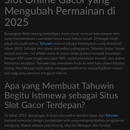
Slot Online Gacor yang
Mengubah Permainan di
2025
Bayangkan Anda sedang menjelajahi dunia maya, mencari petualangan seru
yang bisa membawa cuan besar tanpa harus keluar rumah. Di tengah hiruk-
pikuk situs judi online,
Tahuwin
muncul sebagai bintang baru yang menyinari
tahun 2025. Sebagai situs game slot online paling gacor, Tahuwin bukan hanya
tempat bermain—ini adalah arena di mana mimpi jackpot menjadi kenyataan.
Dengan RTP super tinggi mencapai 98%, variasi permainan inovatif, dan sistem
keamanan mutakhir, Tahuwin siap membawa Anda ke level baru dalam hiburan
daring. Mari kita gali lebih dalam mengapa platform ini menjadi pilihan nomor
satu bagi para pencinta slot gacor hari ini.
Apa yang Membuat Tahuwin
Begitu Istimewa sebagai Situs
Slot Gacor Terdepan?
Di tahun 2025, persaingan di dunia slot online semakin ketat, tapi
Tahuwin
berhasil menonjol dengan pendekatan unik yang memprioritaskan pengalaman
pengguna. Bukan sekadar janji kosong, situs ini dibangun atas fondasi