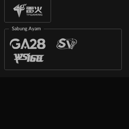
Sabung Ayam