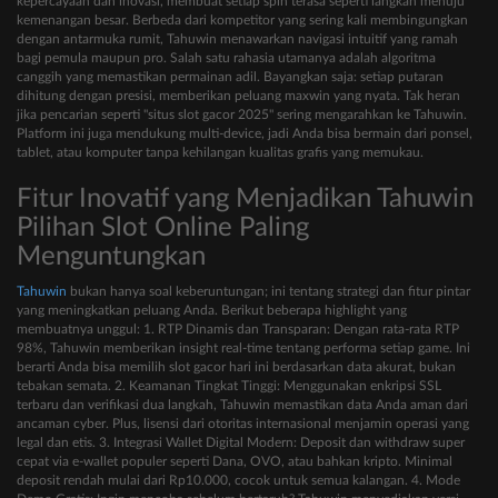
kepercayaan dan inovasi, membuat setiap spin terasa seperti langkah menuju
kemenangan besar. Berbeda dari kompetitor yang sering kali membingungkan
dengan antarmuka rumit, Tahuwin menawarkan navigasi intuitif yang ramah
bagi pemula maupun pro. Salah satu rahasia utamanya adalah algoritma
canggih yang memastikan permainan adil. Bayangkan saja: setiap putaran
dihitung dengan presisi, memberikan peluang maxwin yang nyata. Tak heran
jika pencarian seperti "situs slot gacor 2025" sering mengarahkan ke Tahuwin.
Platform ini juga mendukung multi-device, jadi Anda bisa bermain dari ponsel,
tablet, atau komputer tanpa kehilangan kualitas grafis yang memukau.
Fitur Inovatif yang Menjadikan Tahuwin
Pilihan Slot Online Paling
Menguntungkan
Tahuwin
bukan hanya soal keberuntungan; ini tentang strategi dan fitur pintar
yang meningkatkan peluang Anda. Berikut beberapa highlight yang
membuatnya unggul: 1. RTP Dinamis dan Transparan: Dengan rata-rata RTP
98%, Tahuwin memberikan insight real-time tentang performa setiap game. Ini
berarti Anda bisa memilih slot gacor hari ini berdasarkan data akurat, bukan
tebakan semata. 2. Keamanan Tingkat Tinggi: Menggunakan enkripsi SSL
terbaru dan verifikasi dua langkah, Tahuwin memastikan data Anda aman dari
ancaman cyber. Plus, lisensi dari otoritas internasional menjamin operasi yang
legal dan etis. 3. Integrasi Wallet Digital Modern: Deposit dan withdraw super
cepat via e-wallet populer seperti Dana, OVO, atau bahkan kripto. Minimal
deposit rendah mulai dari Rp10.000, cocok untuk semua kalangan. 4. Mode