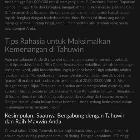
Anda hingga Rp1.000.000 untuk start yang kuat. 2. Cashback Harian: Dapatkan
kembali hingga 10% dari kerugian, mengubah hari buruk menjadi peluang baru.
3. Turnamen Slot Bulanan: Bersaing dengan pemain lain untuk hadiah jutaan
rupiah, lengkap dengan leaderboard real-time. Promo ini dirancang untuk
menjaga adrenalin tetap tinggi, sambil memberikan nilai tambah yang nyata
bagi dompet Anda.
Tips Rahasia untuk Maksimalkan
Kemenangan di Tahuwin
Agar pengalaman Anda di situs slot online paling gacor ini semakin optimal,
ikuti tips eksklusif ini: 1. Pilih Game Berdasarkan Volatilitas: Untuk kemenangan
sering tapi kecil, pilih low volatility. Ingin jackpot besar? High volatility adalah
jawabannya. 2. Manfaatkan Jam Gacor: Berdasarkan data internal, slot sering
"panas" di malam hari—coba main antara pukul 20.00-23.00 WIB. 3. Atur
Budget dengan Bijak: Tetapkan limit harian untuk menghindari overplay, dan
gunakan fitur auto-spin untuk efisiensi. 4. Ikuti Komunitas Tahuwin: Bergabung
di forum internal untuk sharing pola gacor dan strategi dari sesama pemain.
Dengan tips ini, Anda bukan hanya bermain—Anda sedang berinvestasi dalam
kesenangan yang menguntungkan.
Kesimpulan: Saatnya Bergabung dengan Tahuwin
dan Raih Maxwin Anda
Di awal tahun 2026, Tahuwin bukan lagi sekadar situs game slot online—ini
adalah revolusi bagi para pencinta judi daring. Dengan kombinasi RTP tinggi,