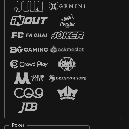
Poker