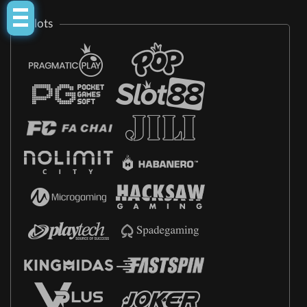
Slots