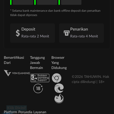
* Selama bank maintenance dan bank offline deposit dan penarikan
tidak dapat diproses
Deposit
Penarikan
Rata-rata 2 Menit
Rata-rata 4 Menit
Bersertifikasi
Tanggung
Browser
Dari
Jawab
Yang
Bermain
Didukung
©2026 TAHUWIN. Hak
cipta dilindungi | 18+
Klik Disini!
Platform Penyedia Layanan