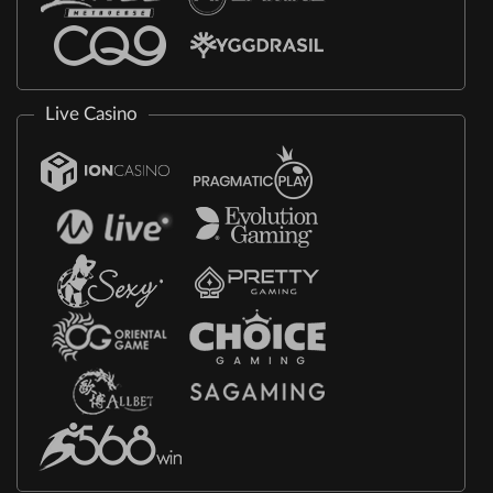
Live Casino