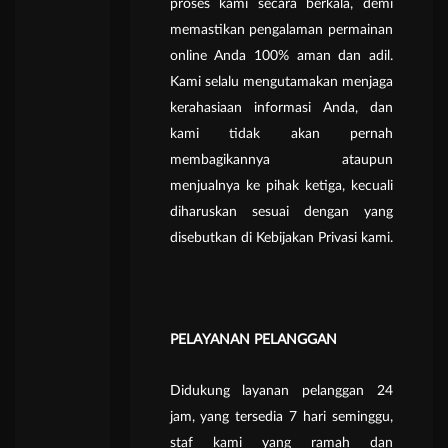
proses kami secara berkala, demi
memastikan pengalaman permainan
online Anda 100% aman dan adil.
Kami selalu mengutamakan menjaga
kerahasiaan informasi Anda, dan
kami tidak akan pernah
membagikannya ataupun
menjualnya ke pihak ketiga, kecuali
diharuskan sesuai dengan yang
disebutkan di Kebijakan Privasi kami.
PELAYANAN PELANGGAN
Didukung layanan pelanggan 24
jam, yang tersedia 7 hari seminggu,
staf kami yang ramah dan