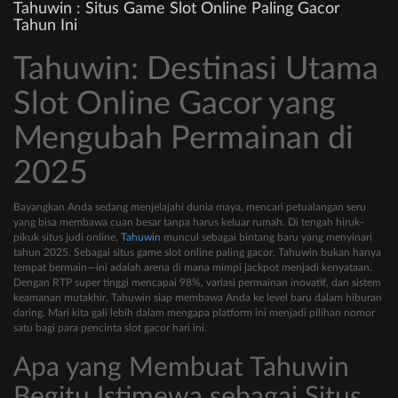
Tahuwin : Situs Game Slot Online Paling Gacor
Tahun Ini
Tahuwin: Destinasi Utama
Slot Online Gacor yang
Mengubah Permainan di
2025
Bayangkan Anda sedang menjelajahi dunia maya, mencari petualangan seru
yang bisa membawa cuan besar tanpa harus keluar rumah. Di tengah hiruk-
pikuk situs judi online,
Tahuwin
muncul sebagai bintang baru yang menyinari
tahun 2025. Sebagai situs game slot online paling gacor, Tahuwin bukan hanya
tempat bermain—ini adalah arena di mana mimpi jackpot menjadi kenyataan.
Dengan RTP super tinggi mencapai 98%, variasi permainan inovatif, dan sistem
keamanan mutakhir, Tahuwin siap membawa Anda ke level baru dalam hiburan
daring. Mari kita gali lebih dalam mengapa platform ini menjadi pilihan nomor
satu bagi para pencinta slot gacor hari ini.
Apa yang Membuat Tahuwin
Begitu Istimewa sebagai Situs