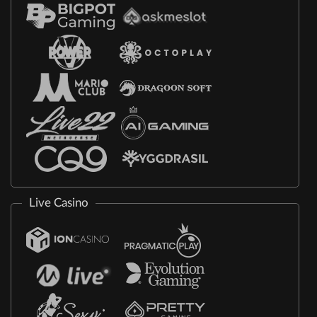
Live Casino