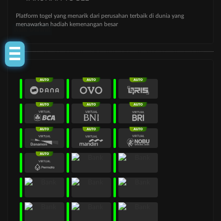
Platform togel yang menarik dari perusahan terbaik di dunia yang
menawarkan hadiah kemenangan besar
Klik Disini!