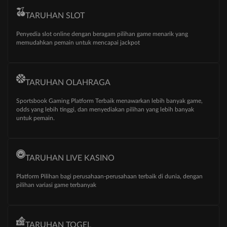
TARUHAN SLOT
Penyedia slot online dengan beragam pilihan game menarik yang
memudahkan pemain untuk mencapai jackpot
TARUHAN OLAHRAGA
Sportsbook Gaming Platform Terbaik menawarkan lebih banyak game,
odds yang lebih tinggi, dan menyediakan pilihan yang lebih banyak
untuk pemain.
TARUHAN LIVE KASINO
Platform Pilihan bagi perusahaan-perusahaan terbaik di dunia, dengan
pilihan variasi game terbanyak
TARUHAN TOGEL