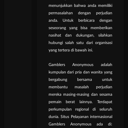
menunjukkan bahwa anda memiliki
permasalahan dengan perjudian
anda. Untuk berbicara dengan
seseorang yang bisa memberikan
nasihat dan dukungan, silahkan
hubungi salah satu dari organisasi
yang tertera di bawah ini.
Gamblers Anonymous adalah
kumpulan dari pria dan wanita yang
bergabung bersama untuk
membantu masalah perjudian
mereka masing-masing dan sesama
pemain berat lainnya. Terdapat
perkumpulan regional di seluruh
dunia. Situs Pelayanan internasional
Gamblers Anonymous ada di: