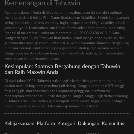
Kemenangan di Tahuwin
Agar pengalaman Anda di situs slot online paling gacor ini semakin optimal,
ikuti tips eksklusif ini: 1. Pilih Game Berdasarkan Volatilitas: Untuk kemenangan
sering tapi kecil, pilih low volatility. Ingin jackpot besar? High volatility adalah
jawabannya. 2. Manfaatkan Jam Gacor: Berdasarkan data internal, slot sering
"panas" di malam hari—coba main antara pukul 20.00-23.00 WIB. 3. Atur
Budget dengan Bijak: Tetapkan limit harian untuk menghindari overplay, dan
gunakan fitur auto-spin untuk efisiensi. 4. Ikuti Komunitas Tahuwin: Bergabung
di forum internal untuk sharing pola gacor dan strategi dari sesama pemain.
Dengan tips ini, Anda bukan hanya bermain—Anda sedang berinvestasi dalam
kesenangan yang menguntungkan.
Kesimpulan: Saatnya Bergabung dengan Tahuwin
dan Raih Maxwin Anda
Di awal tahun 2026, Tahuwin bukan lagi sekadar situs game slot online—ini
adalah revolusi bagi para pencinta judi daring. Dengan kombinasi RTP tinggi,
fitur canggih, dan komitmen pada kepuasan pengguna, platform ini
menetapkan standar baru untuk slot gacor. Jangan tunggu lagi; daftar sekarang
di Tahuwin dan ubah setiap spin menjadi cerita sukses. Ingat, keberuntungan
favorit bagi yang siap—dan Tahuwin siap menyambut Anda!
Kebijaksanaan
Platform
Kategori
Dukungan
Komunitas