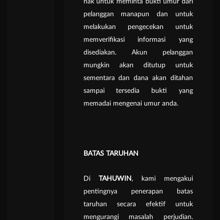
hak untuk meminta bukti umur dari
pelanggan manapun dan untuk
melakukan pengecekan untuk
memverifikasi informasi yang
disediakan. Akun pelanggan
mungkin akan ditutup untuk
sementara dan dana akan ditahan
sampai tersedia bukti yang
memadai mengenai umur anda.
BATAS TARUHAN
Di
TAHUWIN
, kami mengakui
pentingnya penerapan batas
taruhan secara efektif untuk
mengurangi masalah perjudian.