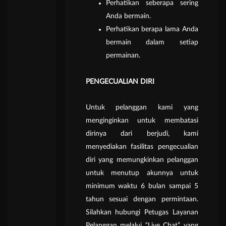
Perhatikan seberapa sering
Anda bermain.
Perhatikan berapa lama Anda
bermain dalam setiap
permainan.
PENGECUALIAN DIRI
Untuk pelanggan kami yang
menginginkan untuk membatasi
dirinya dari berjudi, kami
menyediakan fasilitas pengecualian
diri yang memungkinkan pelanggan
untuk menutup akunnya untuk
minimum waktu 6 bulan sampai 5
tahun sesuai dengan permintaan.
Silahkan hubungi Petugas Layanan
Pelanggan melalui “Live Chat” yang