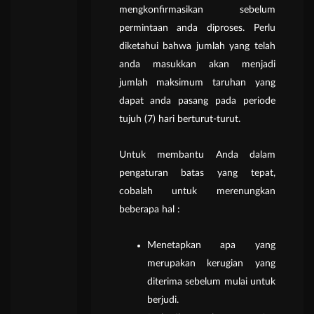
mengkonfirmasikan sebelum
permintaan anda diproses. Perlu
diketahui bahwa jumlah yang telah
anda masukkan akan menjadi
jumlah maksimum taruhan yang
dapat anda pasang pada periode
tujuh (7) hari berturut-turut.
Untuk membantu Anda dalam
pengaturan batas yang tepat,
cobalah untuk merenungkan
beberapa hal :
Menetapkan apa yang
merupakan kerugian yang
diterima sebelum mulai untuk
berjudi.