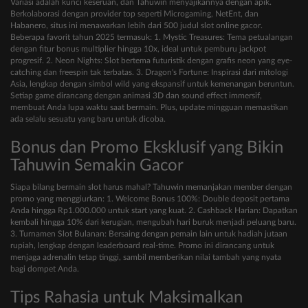
Variasi adalah kunci keseruan, dan Tahuwin menyajikannya dengan apik.
Berkolaborasi dengan provider top seperti Microgaming, NetEnt, dan
Habanero, situs ini menawarkan lebih dari 500 judul slot online gacor.
Beberapa favorit tahun 2025 termasuk: 1. Mystic Treasures: Tema petualangan
dengan fitur bonus multiplier hingga 10x, ideal untuk pemburu jackpot
progresif. 2. Neon Nights: Slot bertema futuristik dengan grafis neon yang eye-
catching dan freespin tak terbatas. 3. Dragon's Fortune: Inspirasi dari mitologi
Asia, lengkap dengan simbol wild yang ekspansif untuk kemenangan beruntun.
Setiap game dirancang dengan animasi 3D dan sound effect immersif,
membuat Anda lupa waktu saat bermain. Plus, update mingguan memastikan
ada selalu sesuatu yang baru untuk dicoba.
Bonus dan Promo Eksklusif yang Bikin
Tahuwin Semakin Gacor
Siapa bilang bermain slot harus mahal? Tahuwin memanjakan member dengan
promo yang menggiurkan: 1. Welcome Bonus 100%: Double deposit pertama
Anda hingga Rp1.000.000 untuk start yang kuat. 2. Cashback Harian: Dapatkan
kembali hingga 10% dari kerugian, mengubah hari buruk menjadi peluang baru.
3. Turnamen Slot Bulanan: Bersaing dengan pemain lain untuk hadiah jutaan
rupiah, lengkap dengan leaderboard real-time. Promo ini dirancang untuk
menjaga adrenalin tetap tinggi, sambil memberikan nilai tambah yang nyata
bagi dompet Anda.
Tips Rahasia untuk Maksimalkan