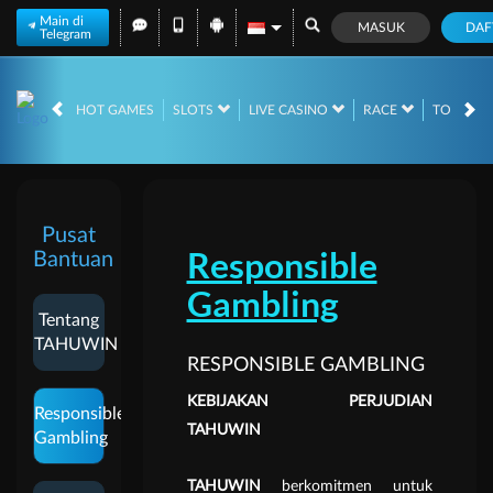
Main di
MASUK
DAF
Telegram
HOT GAMES
SLOTS
LIVE CASINO
RACE
TOGEL
Pusat
Responsible
Bantuan
Gambling
Tentang
TAHUWIN
RESPONSIBLE GAMBLING
KEBIJAKAN PERJUDIAN
Responsible
TAHUWIN
Gambling
TAHUWIN
berkomitmen untuk