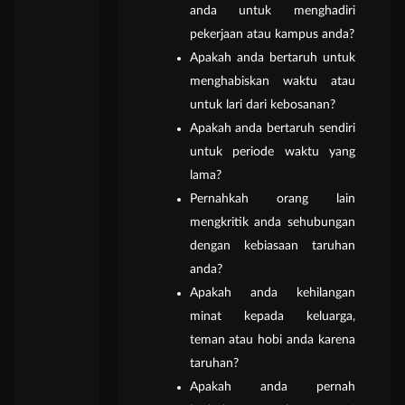
anda untuk menghadiri
pekerjaan atau kampus anda?
Apakah anda bertaruh untuk
menghabiskan waktu atau
untuk lari dari kebosanan?
Apakah anda bertaruh sendiri
untuk periode waktu yang
lama?
Pernahkah orang lain
mengkritik anda sehubungan
dengan kebiasaan taruhan
anda?
Apakah anda kehilangan
minat kepada keluarga,
teman atau hobi anda karena
taruhan?
Apakah anda pernah