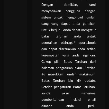
Dengan demikian, kami
menyediakan pengguna dengan
sistem untuk mengontrol jumlah
uang yang dapat anda gunakan
untuk berjudi. Anda dapat mengatur
batas taruhan anda untuk
permainan olahraga/ sportsbook
dan dapat disesuaikan pada setiap
kesempatan yang anda inginkan.
Cukup pilih Batas Taruhan dari
halaman pengaturan akun. Setelah
itu masukkan jumlah maksimum
Batas Taruhan lalu klik update.
Setelah pengaturan Batas Taruhan,
aanda akan menerima
pemberitahuan melalui email
dimana anda perlu