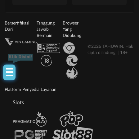
Bersertifikasi
Tanggung
Browser
Dari
Jawab
Yang
Bermain
Didukung
©2026 TAHUWIN. Hak
cipta dilindungi | 18+
Klik Disini!
Platform Penyedia Layanan
Slots