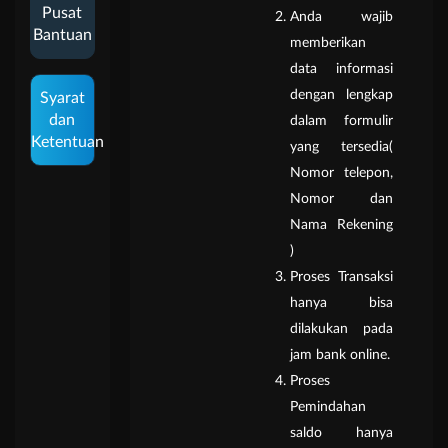
Pusat
Anda wajib
Bantuan
memberikan
data informasi
dengan lengkap
Syarat
dan
dalam formulir
Ketentuan
yang tersedia(
Nomor telepon,
Nomor dan
Nama Rekening
)
Proses Transaksi
hanya bisa
dilakukan pada
jam bank online.
Proses
Pemindahan
saldo hanya