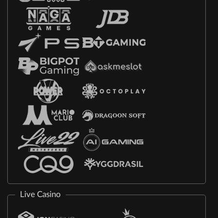
Live Casino