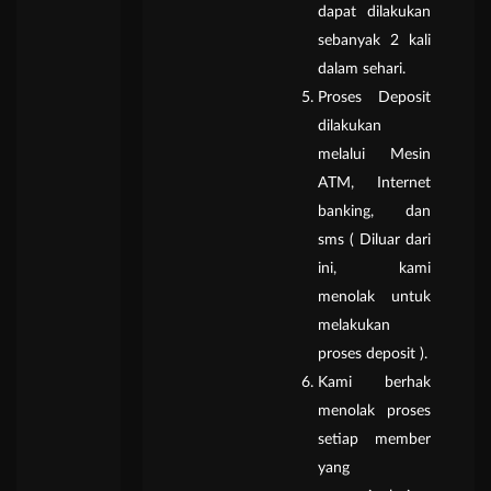
dapat dilakukan
sebanyak 2 kali
dalam sehari.
Proses Deposit
dilakukan
melalui Mesin
ATM, Internet
banking, dan
sms ( Diluar dari
ini, kami
menolak untuk
melakukan
proses deposit ).
Kami berhak
menolak proses
setiap member
yang