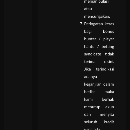
memanipulasi
atau
mencurigakan.
Peringatan keras
bagi bonus
hunter / player
hantu / betting
syndicate tidak
terima disini.
Jika terindikasi
adanya
keganjilan dalam
betlist maka
kami berhak
menutup akun
dan menyita
seluruh kredit
yang ada