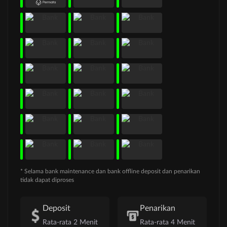
* Selama bank maintenance dan bank offline deposit dan penarikan
tidak dapat diproses
Deposit
Penarikan
Rata-rata 2 Menit
Rata-rata 4 Menit