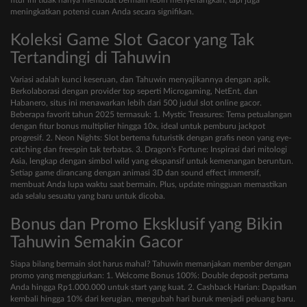
fitur ini tidak hanya membuat bermain lebih menyenangkan, tapi juga
meningkatkan potensi cuan Anda secara signifikan.
Koleksi Game Slot Gacor yang Tak
Tertandingi di Tahuwin
Variasi adalah kunci keseruan, dan Tahuwin menyajikannya dengan apik.
Berkolaborasi dengan provider top seperti Microgaming, NetEnt, dan
Habanero, situs ini menawarkan lebih dari 500 judul slot online gacor.
Beberapa favorit tahun 2025 termasuk: 1. Mystic Treasures: Tema petualangan
dengan fitur bonus multiplier hingga 10x, ideal untuk pemburu jackpot
progresif. 2. Neon Nights: Slot bertema futuristik dengan grafis neon yang eye-
catching dan freespin tak terbatas. 3. Dragon's Fortune: Inspirasi dari mitologi
Asia, lengkap dengan simbol wild yang ekspansif untuk kemenangan beruntun.
Setiap game dirancang dengan animasi 3D dan sound effect immersif,
membuat Anda lupa waktu saat bermain. Plus, update mingguan memastikan
ada selalu sesuatu yang baru untuk dicoba.
Bonus dan Promo Eksklusif yang Bikin
Tahuwin Semakin Gacor
Siapa bilang bermain slot harus mahal? Tahuwin memanjakan member dengan
promo yang menggiurkan: 1. Welcome Bonus 100%: Double deposit pertama
Anda hingga Rp1.000.000 untuk start yang kuat. 2. Cashback Harian: Dapatkan
kembali hingga 10% dari kerugian, mengubah hari buruk menjadi peluang baru.