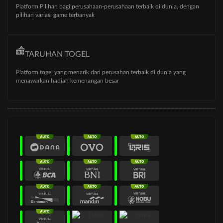
Platform Pilihan bagi perusahaan-perusahaan terbaik di dunia, dengan
pilihan variasi game terbanyak
TARUHAN TOGEL
Platform togel yang menarik dari perusahan terbaik di dunia yang
menawarkan hadiah kemenangan besar