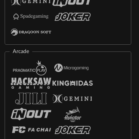
Arcade