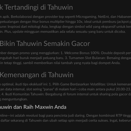
k Tertandingi di Tahuwin
apik. Berkolaborasi dengan provider top seperti Microgaming, NetEnt, dan Habanero, 
etualangan dengan fitur bonus multiplier hingga 10x, ideal untuk pemburu jackpot pro
rtune: Inspirasi dari mitologi Asia, lengkap dengan simbol wild yang ekspansif untu
n. Plus, update mingguan memastikan ada selalu sesuatu yang baru untuk dicoba.
 Bikin Tahuwin Semakin Gacor
mber dengan promo yang menggiurkan: 1. Welcome Bonus 100%: Double deposit perta
ngubah hari buruk menjadi peluang baru. 3. Turnamen Slot Bulanan: Bersaing dengan
lin tetap tinggi, sambil memberikan nilai tambah yang nyata bagi dompet Anda.
 Kemenangan di Tahuwin
ptimal, ikuti tips eksklusif ini: 1. Pilih Game Berdasarkan Volatilitas: Untuk kemenanga
an data internal, slot sering "panas" di malam hari—coba main antara pukul 20.00-23
. 4. Ikuti Komunitas Tahuwin: Bergabung di forum internal untuk sharing pola gacor d
ng menguntungkan.
huwin dan Raih Maxwin Anda
nline—ini adalah revolusi bagi para pencinta judi daring. Dengan kombinasi RTP ting
; daftar sekarang di Tahuwin dan ubah setiap spin menjadi cerita sukses. Ingat, keb