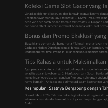
Koleksi Game Slot Gacor yang Ta
Variasi adalah kunci keseruan, dan Tahuwin menyajikannya dengan 
Beberapa favorit tahun 2025 termasuk: 1. Mystic Treasures: Tema p
neon yang eye-catching dan freespin tak terbatas. 3. Dragon's Fo
dan sound effect immersif, membuat Anda lupa waktu saat bermai
Bonus dan Promo Eksklusif yang
Siapa bilang bermain slot harus mahal? Tahuwin memanjakan me
Cashback Harian: Dapatkan kembali hingga 10% dari kerugian, me
leaderboard real-time. Promo ini dirancang untuk menjaga adrena
Tips Rahasia untuk Maksimalkan
Agar pengalaman Anda di situs slot online paling gacor ini semakin o
volatility adalah jawabannya. 2. Manfaatkan Jam Gacor: Berdasark
menghindari overplay, dan gunakan fitur auto-spin untuk efisiensi
hanya bermain—Anda sedang berinvestasi dalam kesenangan ya
Kesimpulan: Saatnya Bergabung dengan Ta
Di awal tahun 2026, Tahuwin bukan lagi sekadar situs game slot o
ini menetapkan standar baru untuk slot gacor. Jangan tunggu lagi
Anda!