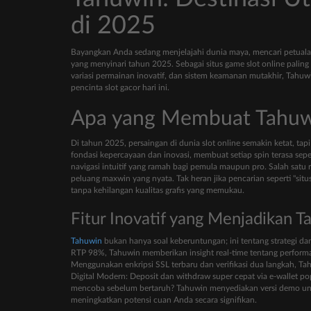
di 2025
Bayangkan Anda sedang menjelajahi dunia maya, mencari petualan
yang menyinari tahun 2025. Sebagai situs game slot online pali
variasi permainan inovatif, dan sistem keamanan mutakhir, Tahuwi
pencinta slot gacor hari ini.
Apa yang Membuat Tahuwin
Di tahun 2025, persaingan di dunia slot online semakin ketat, tap
fondasi kepercayaan dan inovasi, membuat setiap spin terasa s
navigasi intuitif yang ramah bagi pemula maupun pro. Salah satu
peluang maxwin yang nyata. Tak heran jika pencarian seperti "sit
tanpa kehilangan kualitas grafis yang memukau.
Fitur Inovatif yang Menjadikan 
Tahuwin
bukan hanya soal keberuntungan; ini tentang strategi da
RTP 98%, Tahuwin memberikan insight real-time tentang performa s
Menggunakan enkripsi SSL terbaru dan verifikasi dua langkah, Tahu
Digital Modern: Deposit dan withdraw super cepat via e-wallet p
mencoba sebelum bertaruh? Tahuwin menyediakan versi demo untuk
meningkatkan potensi cuan Anda secara signifikan.