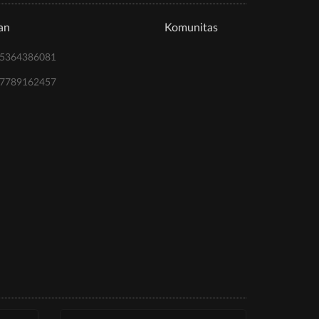
an
Komunitas
5364386081
7789162457