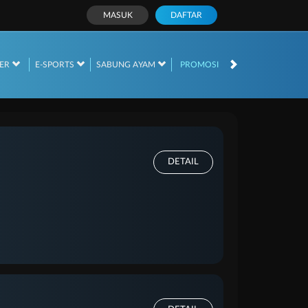
MASUK
DAFTAR
PROMOSI
KER
E-SPORTS
SABUNG AYAM
DETAIL