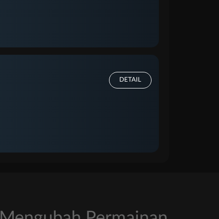
DETAIL
g Mengubah Permainan