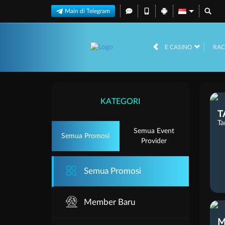
Main di Telegram
HOT GAMES
SLOTS
LIVE CASINO
RA
KATEGORI
T
Ta
Semua Event
Semua Promosi
Provider
Semua Promosi
Member Baru
M