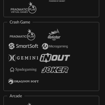
Crash Game
Arcade