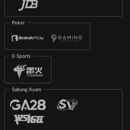
Poker
E-Sports
Sabung Ayam