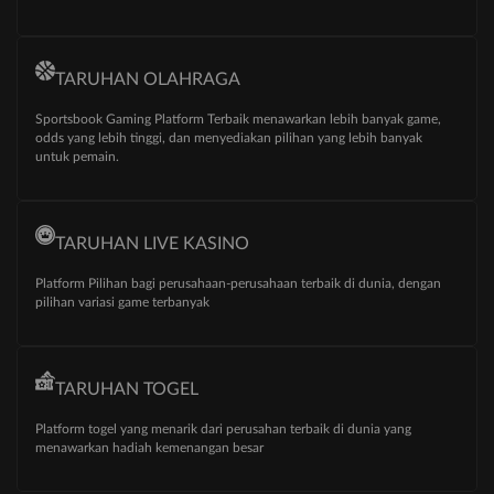
TARUHAN OLAHRAGA
Sportsbook Gaming Platform Terbaik menawarkan lebih banyak game,
odds yang lebih tinggi, dan menyediakan pilihan yang lebih banyak
untuk pemain.
TARUHAN LIVE KASINO
Platform Pilihan bagi perusahaan-perusahaan terbaik di dunia, dengan
pilihan variasi game terbanyak
TARUHAN TOGEL
Platform togel yang menarik dari perusahan terbaik di dunia yang
menawarkan hadiah kemenangan besar