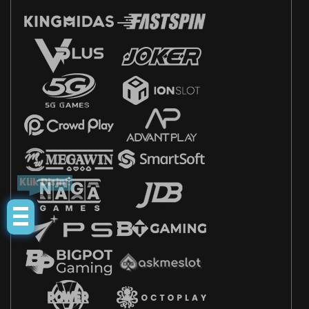
Klik Disini!