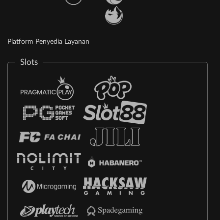
Platform Penyedia Layanan
Slots