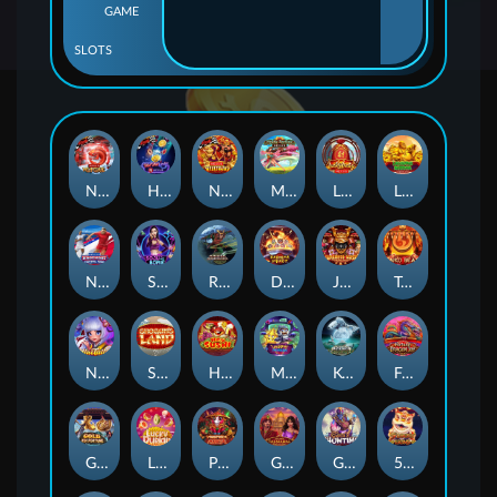
GAME
SLOTS
Nexus Koi Gate
Hot Hot Nexus
Nexus Wealth Inn
Mystic Fortune Nexus
Lucky Lucky Nexus
Laughing Buddha Nexus
Nexus Knockout Football Rush
Soju Bomb
Raiden Shogun
Daruma Impact
Japanese Mask
Taiko Beats
Nine Tails
Shoguns Land
Hey Sushi
Meow Janken
Koi Koi Treasure
Fortune Dragon Joy
Gold Koi Fortune
Lucky Durian
Prosperity Horse
Golden Taj Mahal
Genie's Showtime
5 Lucky Lions