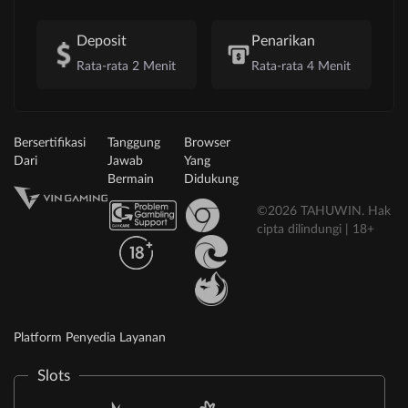
Deposit
Penarikan
Rata-rata 2 Menit
Rata-rata 4 Menit
Bersertifikasi
Tanggung
Browser
Dari
Jawab
Yang
Bermain
Didukung
©2026 TAHUWIN. Hak
cipta dilindungi | 18+
Platform Penyedia Layanan
Slots