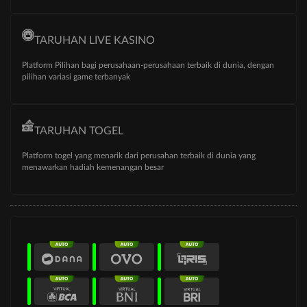
TARUHAN LIVE KASINO
Platform Pilihan bagi perusahaan-perusahaan terbaik di dunia, dengan
pilihan variasi game terbanyak
TARUHAN TOGEL
Platform togel yang menarik dari perusahan terbaik di dunia yang
menawarkan hadiah kemenangan besar