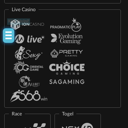
Live Casino
Klik Disini!
Race
Togel