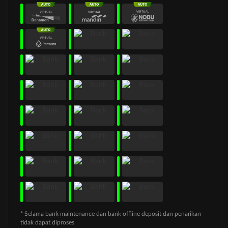
* Selama bank maintenance dan bank offline deposit dan penarikan
tidak dapat diproses