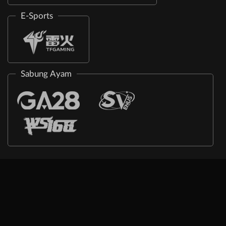
E-Sports
Sabung Ayam