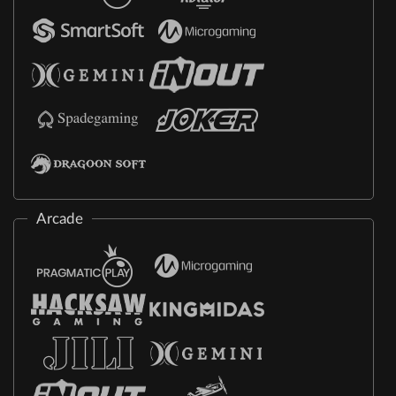
Arcade