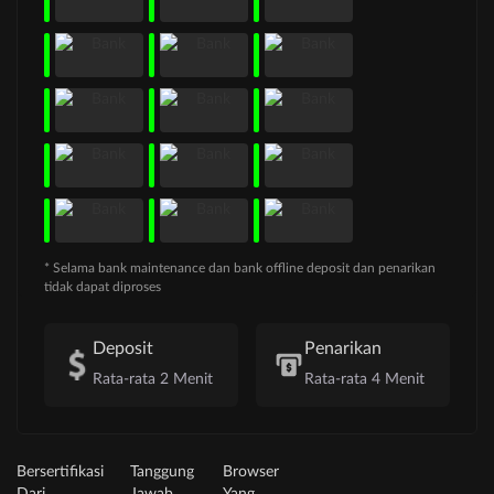
* Selama bank maintenance dan bank offline deposit dan penarikan
tidak dapat diproses
Deposit
Penarikan
Rata-rata 2 Menit
Rata-rata 4 Menit
Bersertifikasi
Tanggung
Browser