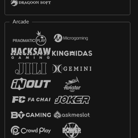
Arcade