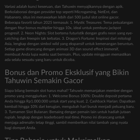
Variasi adalah kunci keseruan, dan Tahuwin menyajikannya dengan apik.
Berkolaborasi dengan provider top seperti Microgaming, NetEnt, dan
Habanero, situs ini menawarkan lebih dari 500 judul slot online gacor.
Beberapa favorit tahun 2025 termasuk: 1. Mystic Treasures: Tema petualangan
dengan fitur bonus multiplier hingga 10x, ideal untuk pemburu jackpot
progresif. 2. Neon Nights: Slot bertema futuristik dengan grafis neon yang eye-
catching dan freespin tak terbatas. 3. Dragon's Fortune: Inspirasi dari mitologi
Asia, lengkap dengan simbol wild yang ekspansif untuk kemenangan beruntun.
Setiap game dirancang dengan animasi 3D dan sound effect immersif,
membuat Anda lupa waktu saat bermain. Plus, update mingguan memastikan
ada selalu sesuatu yang baru untuk dicoba.
Bonus dan Promo Eksklusif yang Bikin
Tahuwin Semakin Gacor
Siapa bilang bermain slot harus mahal? Tahuwin memanjakan member dengan
promo yang menggiurkan: 1. Welcome Bonus 100%: Double deposit pertama
Anda hingga Rp1.000.000 untuk start yang kuat. 2. Cashback Harian: Dapatkan
kembali hingga 10% dari kerugian, mengubah hari buruk menjadi peluang baru.
3. Turnamen Slot Bulanan: Bersaing dengan pemain lain untuk hadiah jutaan
rupiah, lengkap dengan leaderboard real-time. Promo ini dirancang untuk
menjaga adrenalin tetap tinggi, sambil memberikan nilai tambah yang nyata
bagi dompet Anda.