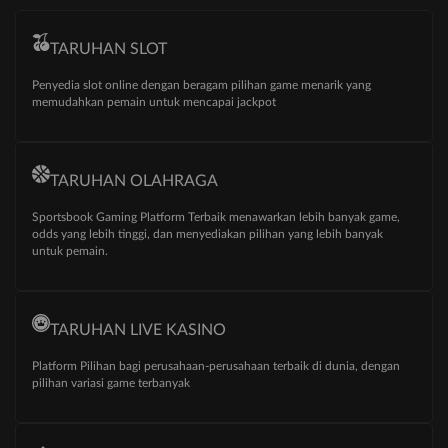
TARUHAN SLOT
Penyedia slot online dengan beragam pilihan game menarik yang
memudahkan pemain untuk mencapai jackpot
TARUHAN OLAHRAGA
Sportsbook Gaming Platform Terbaik menawarkan lebih banyak game,
odds yang lebih tinggi, dan menyediakan pilihan yang lebih banyak
untuk pemain.
TARUHAN LIVE KASINO
Platform Pilihan bagi perusahaan-perusahaan terbaik di dunia, dengan
pilihan variasi game terbanyak