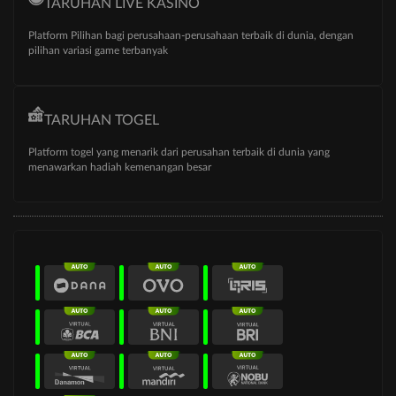
TARUHAN LIVE KASINO
Platform Pilihan bagi perusahaan-perusahaan terbaik di dunia, dengan
pilihan variasi game terbanyak
TARUHAN TOGEL
Platform togel yang menarik dari perusahan terbaik di dunia yang
menawarkan hadiah kemenangan besar