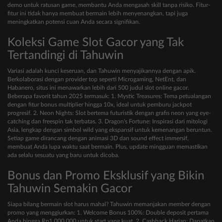
demo untuk ratusan game, membantu Anda mengasah skill tanpa risiko. Fitur-
fitur ini tidak hanya membuat bermain lebih menyenangkan, tapi juga
meningkatkan potensi cuan Anda secara signifikan.
Koleksi Game Slot Gacor yang Tak
Tertandingi di Tahuwin
Variasi adalah kunci keseruan, dan Tahuwin menyajikannya dengan apik.
Berkolaborasi dengan provider top seperti Microgaming, NetEnt, dan
Habanero, situs ini menawarkan lebih dari 500 judul slot online gacor.
Beberapa favorit tahun 2025 termasuk: 1. Mystic Treasures: Tema petualangan
dengan fitur bonus multiplier hingga 10x, ideal untuk pemburu jackpot
progresif. 2. Neon Nights: Slot bertema futuristik dengan grafis neon yang eye-
catching dan freespin tak terbatas. 3. Dragon's Fortune: Inspirasi dari mitologi
Asia, lengkap dengan simbol wild yang ekspansif untuk kemenangan beruntun.
Setiap game dirancang dengan animasi 3D dan sound effect immersif,
membuat Anda lupa waktu saat bermain. Plus, update mingguan memastikan
ada selalu sesuatu yang baru untuk dicoba.
Bonus dan Promo Eksklusif yang Bikin
Tahuwin Semakin Gacor
Siapa bilang bermain slot harus mahal? Tahuwin memanjakan member dengan
promo yang menggiurkan: 1. Welcome Bonus 100%: Double deposit pertama
Anda hingga Rp1.000.000 untuk start yang kuat. 2. Cashback Harian: Dapatkan