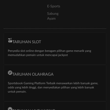
E-Sports
Sabung
Ayam
TARUHAN SLOT
Penyedia slot online dengan beragam pilihan game menarik yang
memudahkan pemain untuk mencapai jackpot
TARUHAN OLAHRAGA
Sportsbook Gaming Platform Terbaik menawarkan lebih banyak game,
odds yang lebih tinggi, dan menyediakan pilihan yang lebih banyak
untuk pemain.