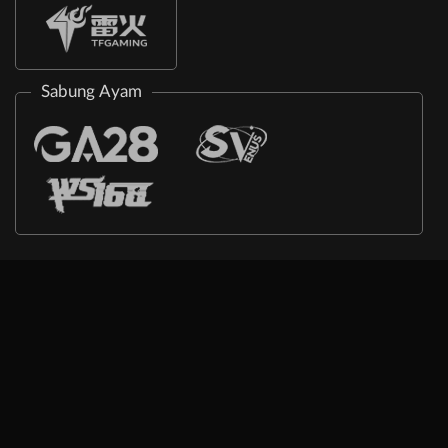
Sabung Ayam