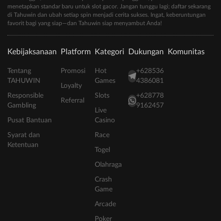
menetapkan standar baru untuk slot gacor. Jangan tunggu lagi; daftar sekarang
di Tahuwin dan ubah setiap spin menjadi cerita sukses. Ingat, keberuntungan
favorit bagi yang siap—dan Tahuwin siap menyambut Anda!
Kebijaksanaan
Platform
Kategori
Dukungan
Komunitas
Tentang
Promosi
Hot
+628536
TAHUWIN
Games
4386081
Loyalty
Responsible
Slots
+628778
Referral
Gambling
9162457
Live
Pusat Bantuan
Casino
Syarat dan
Race
Ketentuan
Togel
Olahraga
Crash
Game
Arcade
Poker